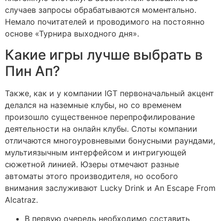
случаев запросы обрабатываются моментально.
Немало почитателей и проводимого на постоянно
основе «Турнира выходного дня».
Какие игры лучше выбрать в
Пин Ап?
Также, как и у компании IGT первоначальный акцент
делался на наземные клубы, но со временем
произошло существенное перепрофилирование
деятельности на онлайн клубы. Слоты компании
отличаются многоуровневыми бонусными раундами,
мультиязычным интерфейсом и интригующей
сюжетной линией. Юзеры отмечают разные
автоматы этого производителя, но особого
внимания заслуживают Lucky Drink и An Escape From
Alcatraz.
В первую очередь необходимо составить