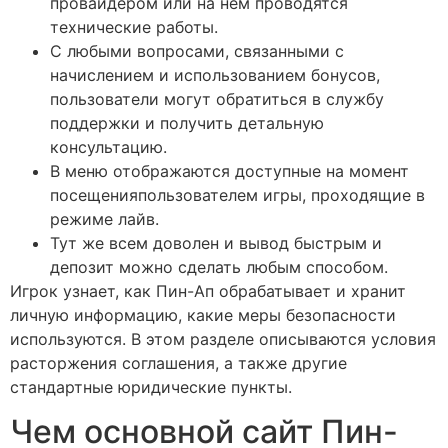
провайдером или на нем проводятся
технические работы.
С любыми вопросами, связанными с
начислением и использованием бонусов,
пользователи могут обратиться в службу
поддержки и получить детальную
консультацию.
В меню отображаются доступные на момент
посещенияпользователем игры, проходящие в
режиме лайв.
Тут же всем доволен и вывод быстрым и
депозит можно сделать любым способом.
Игрок узнает, как Пин-Ап обрабатывает и хранит
личную информацию, какие меры безопасности
используются. В этом разделе описываются условия
расторжения соглашения, а также другие
стандартные юридические пункты.
Чем основной сайт Пин-