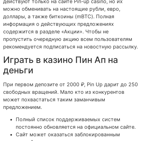
действуют только на сайте Pin-up casino, но их
можно обменивать на настоящие рубли, евро,
доллары, а также биткоины (mBTC). Полная
информация о действующих предложениях
содержится в разделе «Акции». Чтобы не
пропустить очередную акцию всем пользователям
рекомендуется подписаться на новостную рассылку.
Играть в казино Пин Ап на
деньги
При первом депозите от 2000 ₽, Pin Up дарит до 250
свободных вращений. Мало кто из конкурентов
может похвастаться таким заманчивым
предложением.
Полный список поддерживаемых систем
постоянно обновляется на официальном сайте.
Сайт может оказаться заблокированным