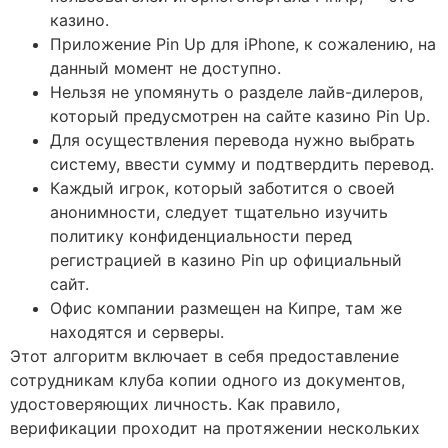
казино.
Приложение Pin Up для iPhone, к сожалению, на
данный момент не доступно.
Нельзя не упомянуть о разделе лайв-дилеров,
который предусмотрен на сайте казино Pin Up.
Для осуществления перевода нужно выбрать
систему, ввести сумму и подтвердить перевод.
Каждый игрок, который заботится о своей
анонимности, следует тщательно изучить
политику конфиденциальности перед
регистрацией в казино Pin up официальный
сайт.
Офис компании размещен на Кипре, там же
находятся и серверы.
Этот алгоритм включает в себя предоставление
сотрудникам клуба копии одного из документов,
удостоверяющих личность. Как правило,
верификации проходит на протяжении нескольких