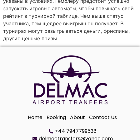
указаны в условиях. Гемблеру предстоит успешно
запускать игровые автоматы, чтобы повышать свой
рейтинг в турнирной таблице. Чем выше статус
участника, тем щедрее выигрыш он получает. В
турнирах могут разыгрываться деньги, фриспины,
другие ценные призы.
Home
Booking
About
Contact Us
+44 7947799538
delmactransfers@yahoo.com