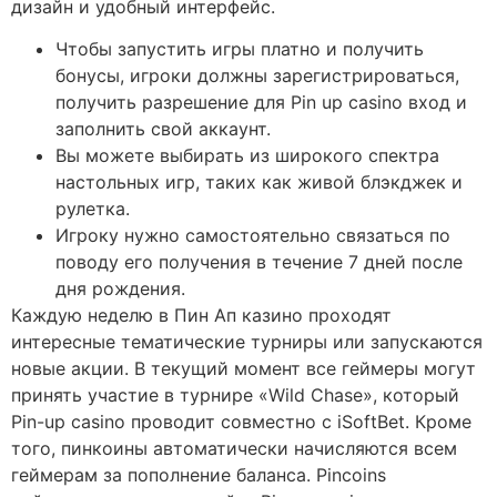
дизайн и удобный интерфейс.
Чтобы запустить игры платно и получить
бонусы, игроки должны зарегистрироваться,
получить разрешение для Pin up casino вход и
заполнить свой аккаунт.
Вы можете выбирать из широкого спектра
настольных игр, таких как живой блэкджек и
рулетка.
Игроку нужно самостоятельно связаться по
поводу его получения в течение 7 дней после
дня рождения.
Каждую неделю в Пин Ап казино проходят
интересные тематические турниры или запускаются
новые акции. В текущий момент все геймеры могут
принять участие в турнире «Wild Chase», который
Pin-up casino проводит совместно с iSoftBet. Кроме
того, пинкоины автоматически начисляются всем
геймерам за пополнение баланса. Pincoins