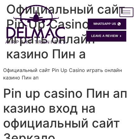
Официальный сайт
Pin Up Casino
WHATSAPP US
играть онлайн
LEAVE A REVIEW
казино Пин а
Официальный сайт Pin Up Casino играть онлайн
казино Пин ап
Pin up casino Пин ап
казино вход на
официальный сайт
Зеркало