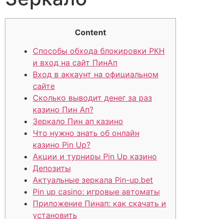
Content
Способы обхода блокировки РКН
и вход на сайт ПинАп
Вход в аккаунт на официальном
сайте
Сколько выводит денег за раз
казино Пин Ап?
Зеркало Пин ап казино
Что нужно знать об онлайн
казино Pin Up?
Акции и турниры Pin Up казино
Депозиты
Актуальные зеркала Pin-up.bet
Pin up casino: игровые автоматы
Приложение Пинап: как скачать и
установить