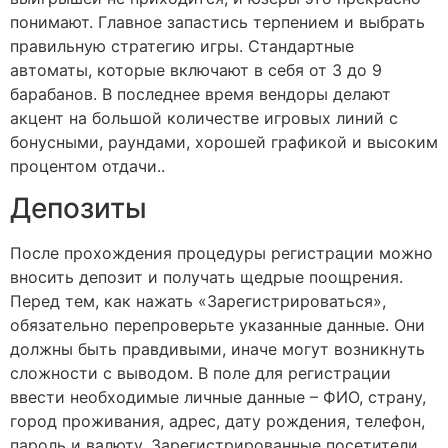
понимают. Главное запастись терпением и выбрать
правильную стратегию игры. Стандартные
автоматы, которые включают в себя от 3 до 9
барабанов. В последнее время вендоры делают
акцент на большой количестве игровых линий с
бонусными, раундами, хорошей графикой и высоким
процентом отдачи..
Депозиты
После прохождения процедуры регистрации можно
вносить депозит и получать щедрые поощрения.
Перед тем, как нажать «Зарегистрироваться»,
обязательно перепроверьте указанные данные. Они
должны быть правдивыми, иначе могут возникнуть
сложности с выводом. В поле для регистрации
ввести необходимые личные данные – ФИО, страну,
город проживания, адрес, дату рождения, телефон,
пароль и валюту. Зарегистрированные посетители