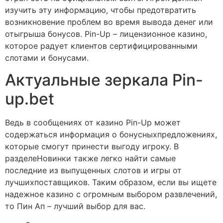
изучить эту информацию, чтобы предотвратить
возникновение проблем во время вывода денег или
отыгрыша бонусов. Pin-Up – лицензионное казино,
которое радует клиентов сертифицированными
слотами и бонусами.
Актуальные зеркала Pin-
up.bet
Ведь в сообщениях от казино Pin-Up может
содержаться информация о бонусныхпредложениях,
которые смогут принести выгоду игроку. В
разделеНовинки также легко найти самые
последние из выпущенных слотов и игры от
лучшихпоставщиков. Таким образом, если вы ищете
надежное казино с огромным выбором развлечений,
то Пин Ап – лучший выбор для вас.